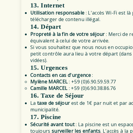
13. Internet
Utilisation responsable
: L'accès Wi-Fi est l
télécharger de contenu illégal.
14. Départ
Propreté à la fin de votre séjour
: Merci de r
équivalent à celui de votre arrivée.
Si vous souhaitez que nous nous en occupio
petit contrôle aura lieu à votre départ (dans 
vidées).
15. Urgences
Contacts en cas d'urgence
:
Mylène MARCEL
: +59 (0)6.90.59.59.77
Camille MARCEL
: +59 (0)6.90.38.86.76
16. Taxe de Séjour
La
taxe de séjour
est de 1€ par nuit et par ad
municipalité.
17.
Piscine
Sécurité avant tout
: La piscine est un espac
toujours
surveiller les enfants
. L'accès à la 