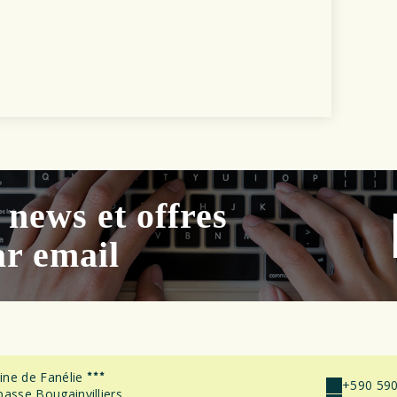
 news et offres
ar email
ne de Fanélie
+590 590
asse Bougainvilliers,