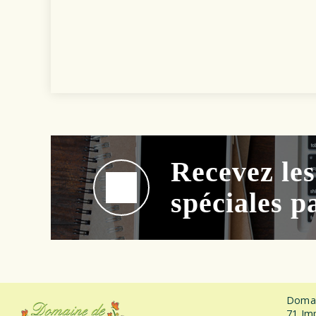
Recevez les
spéciales p
Domai
71 Imp