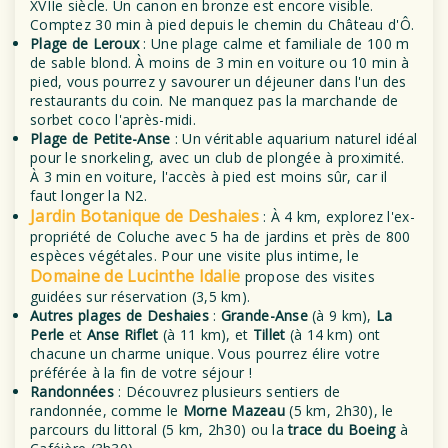
XVIIe siècle. Un canon en bronze est encore visible.
Comptez 30 min à pied depuis le chemin du Château d'Ô.
Plage de Leroux
: Une plage calme et familiale de 100 m
de sable blond. À moins de 3 min en voiture ou 10 min à
pied, vous pourrez y savourer un déjeuner dans l'un des
restaurants du coin. Ne manquez pas la marchande de
sorbet coco l'après-midi.
Plage de Petite-Anse
: Un véritable aquarium naturel idéal
pour le snorkeling, avec un club de plongée à proximité.
À 3 min en voiture, l'accès à pied est moins sûr, car il
faut longer la N2.
Jardin Botanique de Deshaies
: À 4 km, explorez l'ex-
propriété de Coluche avec 5 ha de jardins et près de 800
espèces végétales. Pour une visite plus intime, le
Domaine de Lucinthe Idalie
propose des visites
guidées sur réservation (3,5 km).
Autres plages de Deshaies
:
Grande-Anse
(à 9 km),
La
Perle
et
Anse Riflet
(à 11 km), et
Tillet
(à 14 km) ont
chacune un charme unique. Vous pourrez élire votre
préférée à la fin de votre séjour !
Randonnées
: Découvrez plusieurs sentiers de
randonnée, comme le
Morne Mazeau
(5 km, 2h30), le
parcours du littoral (5 km, 2h30) ou la
trace du Boeing
à