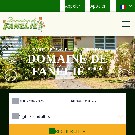
Appeler
Appeler
"VOUS RECEVOIR À L'ANTILLAISE"
DOMAINE DE
FANÉLIE
Du
au
1
gîte /
2
adultes
RECHERCHER