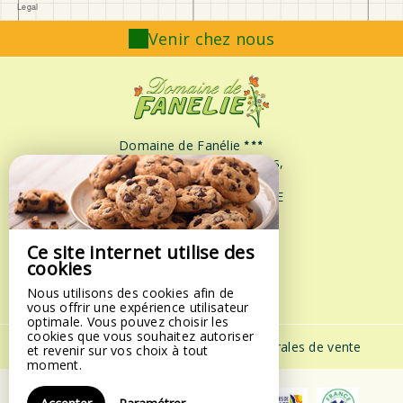
Venir chez nous
Domaine de Fanélie
71 Impasse Bougainvilliers,
Ferry Leroux,
97126 DESHAIES - FRANCE
+590 590 28-5211
+590 690 59-5977
Ce site internet utilise des
Contacter par email
cookies
Nous utilisons des cookies afin de
vous offrir une expérience utilisateur
optimale. Vous pouvez choisir les
cookies que vous souhaitez autoriser
Mentions légales
|
Conditions générales de vente
et revenir sur vos choix à tout
moment.