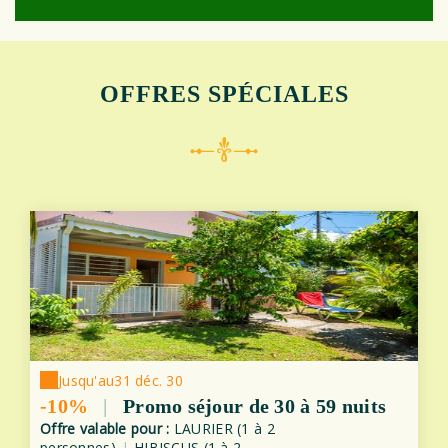
OFFRES SPÉCIALES
Jusqu'au
31 déc. 30
-10%
|
Promo séjour de 30 à 59 nuits
Offre valable pour :
LAURIER (1 à 2
personnes)
|
HIBISCUS (1 à 2