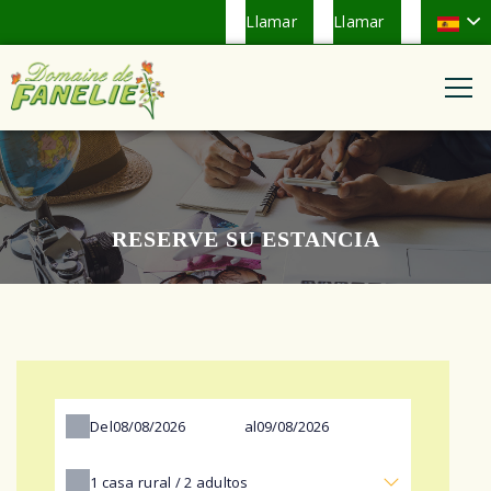
Llamar
Llamar
RESERVE SU ESTANCIA
Del
al
1
casa rural /
2
adultos