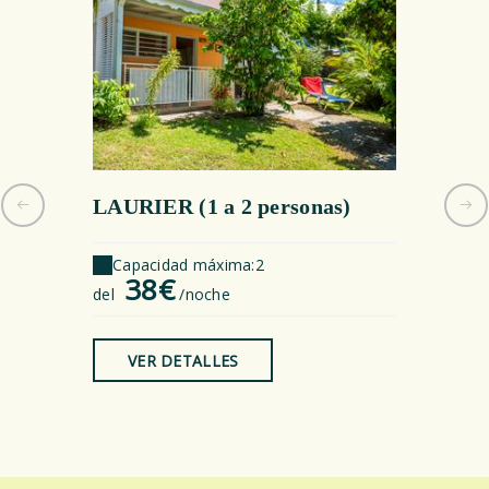
LAURIER (1 a 2 personas)
HIBISC
Capacidad máxima:2
Capaci
38€
44
del
/noche
del
VER DETALLES
VER