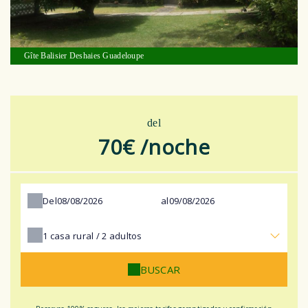
Gîte Balisier Deshaies Guadeloupe
del
70€ /noche
Del
al
1
casa rural /
2
adultos
BUSCAR