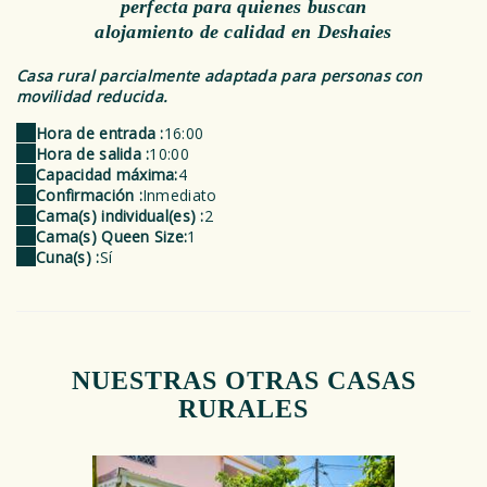
perfecta para quienes buscan
alojamiento de calidad en Deshaies
Casa rural parcialmente adaptada para personas con
movilidad reducida.
Hora de entrada :
16:00
Hora de salida :
10:00
Capacidad máxima:
4
Confirmación :
Inmediato
Cama(s) individual(es) :
2
Cama(s) Queen Size:
1
Cuna(s) :
Sí
NUESTRAS OTRAS CASAS
RURALES