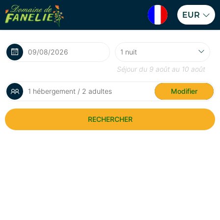
EUR
Séjour du
9 août
au
10 août
1 hébergement / 2 adultes
Modifier