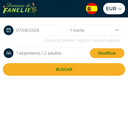
EUR
Estancia desde
7 agosto
hasta
8 agosto
1 alojamiento / 2 adultos
Modificar